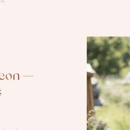
».
geon —
s