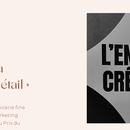
a
tail »
icerie fine
arketing
u Prix du