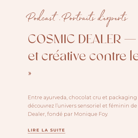
Podcast
.
Portraits d'experts
COSMIC DEALER — «
et créative contre l
»
Entre ayurveda, chocolat cru et packagin
découvrez l’univers sensoriel et féminin d
Dealer, fondé par Monique Foy.
LIRE LA SUITE