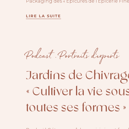
Packaging des « Épicures de l’Épicerie Fine 
LIRE LA SUITE
Podcast
.
Portraits d'experts
Jardins de Chivra
« Cultiver la vie sou
toutes ses formes »