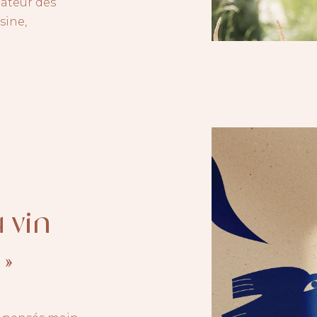
dateur des
sine,
 vin
 »