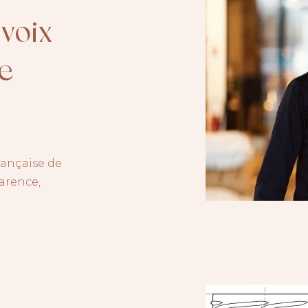
voix
re
rançaise de
parence,