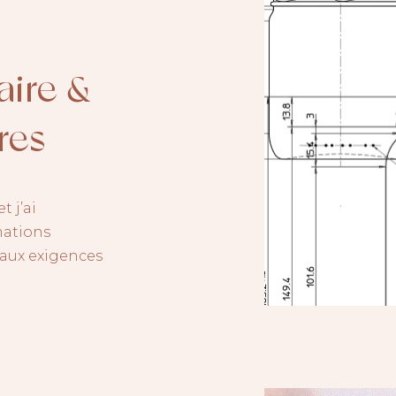
aire &
res
t j’ai
mations
aux exigences