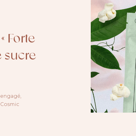
 Forte
e sucre
g engagé,
e Cosmic