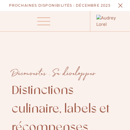
Aller
PROCHAINES DISPONIBILITÉS :
DÉCEMBRE 2025
au
contenu
Menu
Découvertes
.
Se développer
Distinctions
culinaire, labels et
récompenses