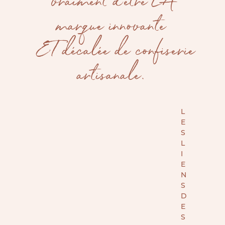
vraiment d’être LA
marque innovante
ET décalée de confiserie
artisanale.
L
E
S
L
I
E
N
S
D
E
S