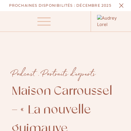
Aller
PROCHAINES DISPONIBILITÉS :
DÉCEMBRE 2025
au
contenu
Menu
Podcast
.
Portraits d'experts
Maison Carroussel
– « La nouvelle
guimauve