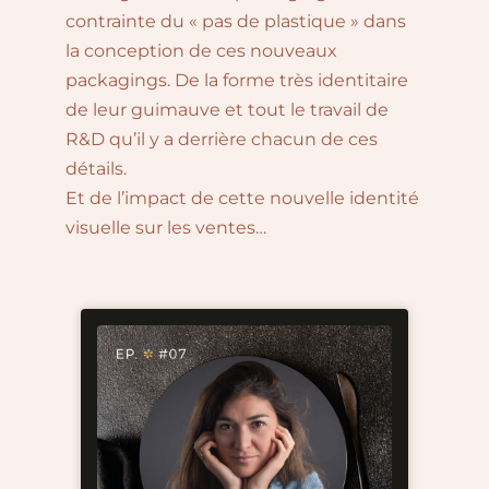
contrainte du « pas de plastique » dans
la conception de ces nouveaux
packagings. De la forme très identitaire
de leur guimauve et tout le travail de
R&D qu’il y a derrière chacun de ces
détails.⁠
Et de l’impact de cette nouvelle identité
visuelle sur les ventes…