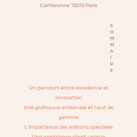
Cambronne 75015 Paris
S
O
M
M
A
I
R
E
Un parcours entre excellence et
innovation
Une guimauve artisanale et haut de
gamme
L’importance des éditions spéciales
Une expérience client unique