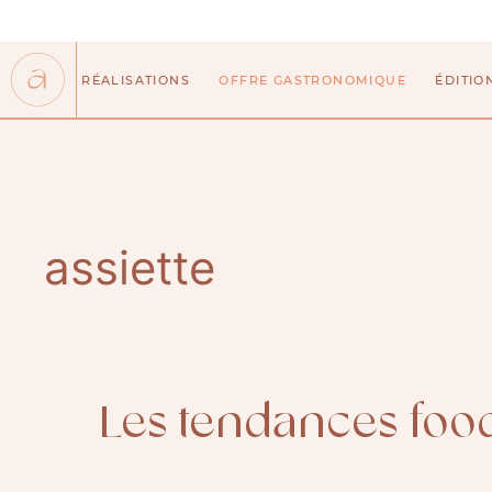
Aller
au
contenu
RÉALISATIONS
OFFRE GASTRONOMIQUE
ÉDITIO
assiette
Les tendances foo