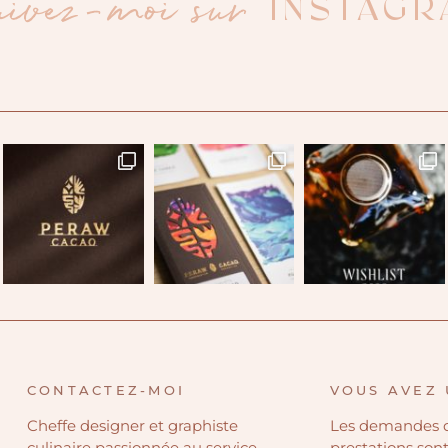
uivez-moi sur
INSTAGR
CONTACTEZ-MOI
VOUS AVEZ 
Cheffe designer et graphiste
Les demandes 
culinaire passionnée au service
prestations son